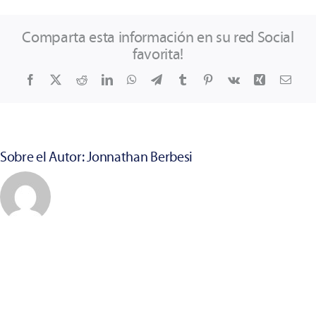
Comparta esta información en su red Social
favorita!
Facebook
X
Reddit
LinkedIn
WhatsApp
Telegram
Tumblr
Pinterest
Vk
Xing
Corr
elect
Sobre el Autor:
Jonnathan Berbesi