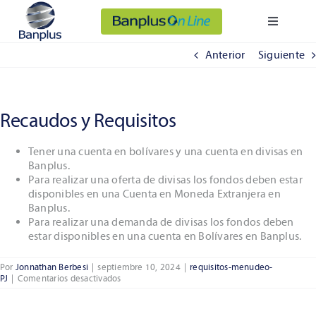
Saltar
al
Banplus On Line
Toggle
contenido
Navigatio
Anterior
Siguiente
Personas
Empresas
Recaudos y Requisitos
Somos Banplus
Tener una cuenta en bolívares y una cuenta en divisas en
Banplus.
Para realizar una oferta de divisas los fondos deben estar
disponibles en una Cuenta en Moneda Extranjera en
Banplus.
Para realizar una demanda de divisas los fondos deben
estar disponibles en una cuenta en Bolívares en Banplus.
Por
Jonnathan Berbesi
|
septiembre 10, 2024
|
requisitos-menudeo-
en
PJ
|
Comentarios desactivados
Recaudos
y
Requisitos