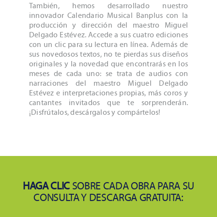
También, hemos desarrollado nuestro
innovador Calendario Musical Banplus con la
producción y dirección del maestro Miguel
Delgado Estévez. Accede a sus cuatro ediciones
con un clic para su lectura en línea. Además de
sus novedosos textos, no te pierdas sus diseños
originales y la novedad que encontrarás en los
meses de cada uno: se trata de audios con
narraciones del maestro Miguel Delgado
Estévez e interpretaciones propias, más coros y
cantantes invitados que te sorprenderán.
¡Disfrútalos, descárgalos y compártelos!
HAGA CLIC
SOBRE CADA OBRA PARA SU
CONSULTA Y DESCARGA GRATUITA: