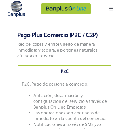
Saltar
al
Banplus On Line
Toggle
contenido
Navigatio
Personas
Pago Plus Comercio (P2C / C2P)
Empresas
Recibe, cobra y emite vuelto de manera
inmediata y segura, a personas naturales
afiliadas al servicio.
Somos Banplus
P2C
P2C: Pago de persona a comercio.
Afiliación, desafiliación y
configuración del servicio a través de
Banplus On Line Empresas.
Las operaciones son abonadas de
inmediato en la cuenta del comercio.
Notificaciones a través de SMS y/o