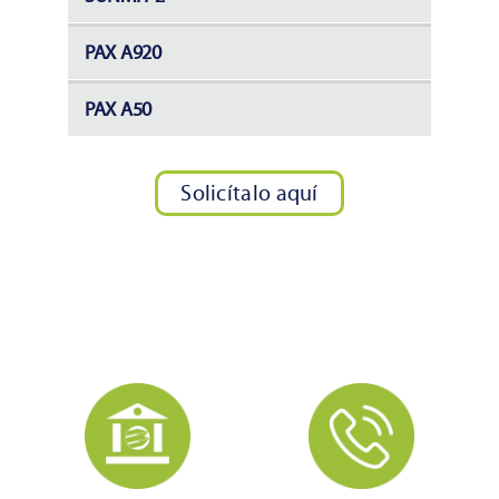
PAX A920
PAX A50
Solicítalo aquí