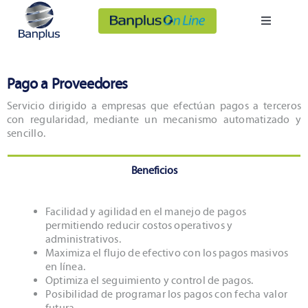
Saltar
al
Banplus On Line
Toggle
contenido
Navigatio
Personas
Pago a Proveedores
Empresas
Servicio dirigido a empresas que efectúan pagos a terceros
con regularidad, mediante un mecanismo automatizado y
sencillo.
Somos Banplus
Beneficios
Facilidad y agilidad en el manejo de pagos
permitiendo reducir costos operativos y
administrativos.
Maximiza el flujo de efectivo con los pagos masivos
en línea.
Optimiza el seguimiento y control de pagos.
Posibilidad de programar los pagos con fecha valor
futura.