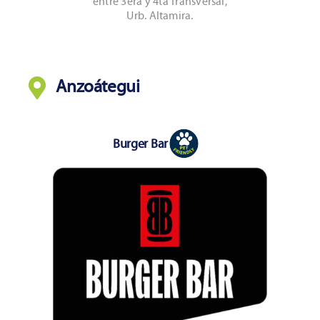
entre 3era y 4ta Transversal,
Urb. Altamira.
Anzoátegui
Burger Bar