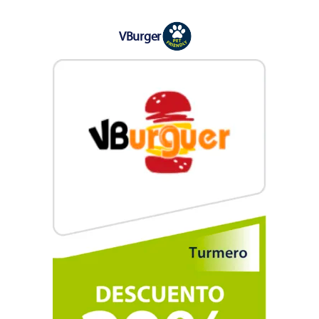
VBurger