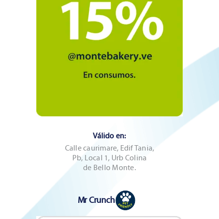
Válido en:
Calle caurimare, Edif Tania,
Pb, Local 1, Urb Colina
de Bello Monte.
Mr Crunch