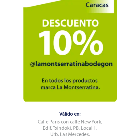
Válido en:
Calle Paris con calle New York,
Edif. Txindoki, PB, Local 1,
Urb. Las Mercedes.