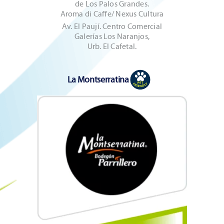
de Los Palos Grandes.
Aroma di Caffe/ Nexus Cultura
Av. El Paují. Centro Comercial
Galerías Los Naranjos,
Urb. El Cafetal.
La Montserratina