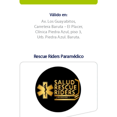
Válido en:
Av. Los Guayabitos,
Carretera Baruta – El Placer,
Clínica Piedra Azul, piso 3,
Urb. Piedra Azul. Baruta.
Rescue Riders Paramédico