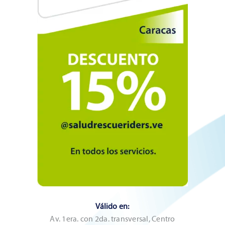
Válido en:
Av. 1era. con 2da. transversal, Centro