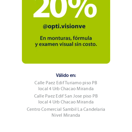
Válido en:
Calle Paez Edif Turiamo piso PB
local 4 Urb Chacao Miranda
Calle Paez Edif San Jose piso PB
local 4 Urb Chacao Miranda
Centro Comercial Sambil La Candelaria
Nivel Miranda