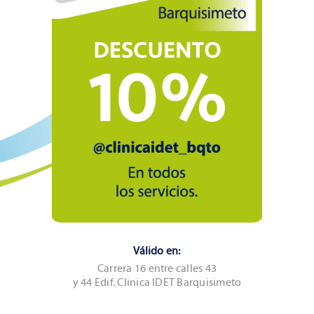
Válido en:
Carrera 16 entre calles 43
y 44 Edif. Clinica IDET Barquisimeto