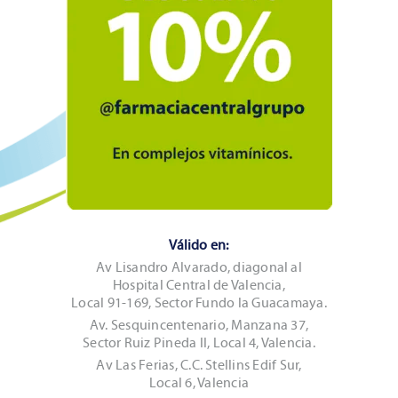
Válido en:
Av Lisandro Alvarado, diagonal al
Hospital Central de Valencia,
Local 91-169, Sector Fundo la Guacamaya.
Av. Sesquincentenario, Manzana 37,
Sector Ruiz Pineda II, Local 4, Valencia.
Av Las Ferias, C.C. Stellins Edif Sur,
Local 6, Valencia