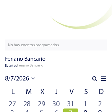
No hay eventos programados.
Aviso
Feriano Bancario
Feriano Bancario
Eventos
Na
8/7/2026
Buscar
Navega
Mes
de
Seleccionar
de
Calendario
L
M
X
J
V
S
D
vis
fecha.
búsque
de
de
tiene
tiene
tiene
tiene
tiene
tiene
tien
27
28
29
30
31
1
2
y
Eve
Eventos
vistas
0
0
0
0
0
0
0