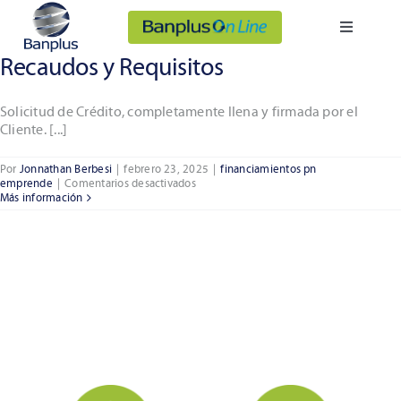
Saltar
al
Banplus On Line
Toggle
contenido
Navigatio
Recaudos y Requisitos
Personas
Solicitud de Crédito, completamente llena y firmada por el
Cliente. [...]
Empresas
Por
Jonnathan Berbesi
|
febrero 23, 2025
|
financiamientos pn
en
emprende
|
Comentarios desactivados
Somos Banplus
Recaudos
Más información
y
Requisitos